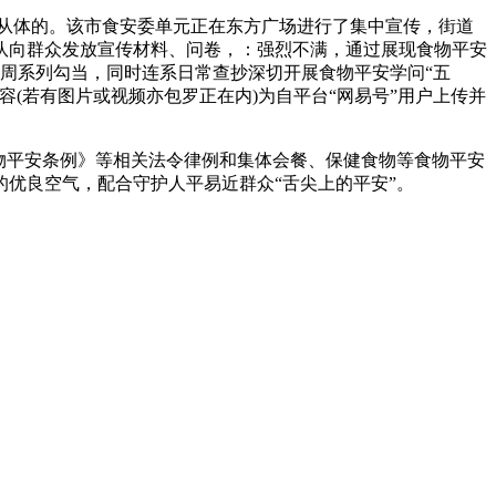
场从体的。该市食安委单元正在东方广场进行了集中宣传，街道
队向群众发放宣传材料、问卷，：强烈不满，通过展现食物平安
宣传周系列勾当，同时连系日常查抄深切开展食物平安学问“五
容(若有图片或视频亦包罗正在内)为自平台“网易号”用户上传并
物平安条例》等相关法令律例和集体会餐、保健食物等食物平安
优良空气，配合守护人平易近群众“舌尖上的平安”。