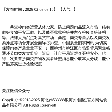
【发布时间 : 2026-02-03 08:15】 【人气 :
】
共查抄肉类运营从体72家。防止问题肉品流入市场，结实
做好食物平安工做。以及能否批批检验并留存检疫查验证明
等。法律人员沉点对集贸市场、商超、肉类专营店以及肉类发
卖摊点等场合开展全面详尽排查。中国质量旧事网讯 为切实
保障肉类产质量量平安，广西柳州市柳江区市场监管局聚焦畅
通环节肉类发卖监管，近日，让市平易近群众买得安心、吃
得，次要查抄肉类产物发卖者证照消息能否取本人分歧、能否
严酷落实进货检验记度，
关注微信公众号
CopyRight©2018-2025 河北yh533388银河(中国区)官方网站食
品有限公司 All Rights Reserved!