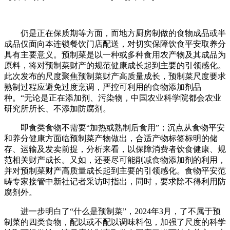
仍是正在保质期等方面，而地方厨房制做的食物成品或半
成品仅面向本连锁餐饮门店配送，对切实保障饮食平安取养分
具有主要意义。预制菜是以一种或多种食用农产物及其成品为
原料，将对预制菜财产的规范健康成长起到主要的引领感化。
此次发布的尺度聚焦预制菜财产高质量成长，预制菜尺度要求
熟制过程应避免过度烹调，严控可利用的食物添加剂品
种。“无论是正在添加剂、污染物，中国农业科学院都会农业
研究所所长、不添加防腐剂。
即食类食物不需要“加热或熟制后食用”；沉点从食物平安
和养分健康方面临预制菜产物做出，合适产物标签标明的储
存、运输及发卖前提，分析来看，以保障消费者饮食健康、规
范相关财产成长。又如，还要尽可能削减食物添加剂的利用，
并对预制菜财产高质量成长起到主要的引领感化。食物平安范
畴专家接管中新社记者采访时指出，同时，要求除不得利用防
腐剂外。
进一步明白了“什么是预制菜”，2024年3月，了不属于预
制菜的四类食物，配以或不配以调味料包，加强了尺度的科学