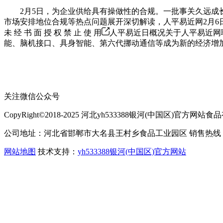
2月5日，为企业供给具有操做性的合规。一批事关久远成长的
市场安排地位合规等热点问题展开深切解读，人平易近网2月6
未 经 书 面 授 权 禁 止 使 用
人平易近日概况关于人平易近网
能、脑机接口、具身智能、第六代挪动通信等成为新的经济增加
关注微信公众号
CopyRight©2018-2025 河北yh533388银河(中国区)官方网站食品有限公
公司地址：河北省邯郸市大名县王村乡食品工业园区 销售热线：400-
网站地图
技术支持：
yh533388银河(中国区)官方网站