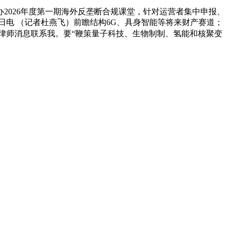
2026年度第一期海外反垄断合规课堂，针对运营者集中申报、
日电 （记者杜燕飞）前瞻结构6G、具身智能等将来财产赛道；
律师消息联系我。要“鞭策量子科技、生物制制、氢能和核聚变