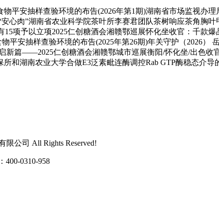
安抽样查验环境的布告(2026年第1期)湖南省市场监视办理局关于
苍生“安心肉”湖南省农业科学院茶叶所李赛君团队茶树响应茶角胸
范畴有15项予以立项2025仁创糖酒会湘赣鄂巡展怀化坐收官：千
食物平安抽样查验环境的布告(2025年第26期)年关守护（2026
启新篇——2025仁创糖酒会湘赣鄂城市巡展衡阳/怀化坐/出色
和湖南农业大学合做E3泛素毗连酶调控Rab GTP酶稳态介导
司 All Rights Reserved!
0310-958