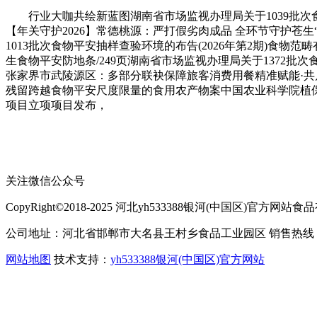
行业大咖共绘新蓝图湖南省市场监视办理局关于1039批次食物平
【年关守护2026】常德桃源：严打假劣肉成品 全环节守护
1013批次食物平安抽样查验环境的布告(2026年第2期)食物
生食物平安防地条/249页湖南省市场监视办理局关于1372批次
张家界市武陵源区：多部分联袂保障旅客消费用餐精准赋能·共
残留跨越食物平安尺度限量的食用农产物案中国农业科学院植保所
项目立项项目发布，
关注微信公众号
CopyRight©2018-2025 河北yh533388银河(中国区)官方网站食品有限公
公司地址：河北省邯郸市大名县王村乡食品工业园区 销售热线：400-
网站地图
技术支持：
yh533388银河(中国区)官方网站