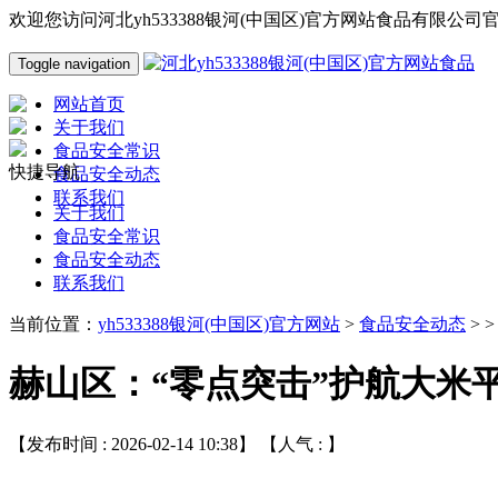
欢迎您访问河北yh533388银河(中国区)官方网站食品有限公司
Toggle navigation
网站首页
关于我们
食品安全常识
快捷导航
食品安全动态
联系我们
关于我们
食品安全常识
食品安全动态
联系我们
当前位置：
yh533388银河(中国区)官方网站
>
食品安全动态
> 
赫山区：“零点突击”护航大米
【发布时间 : 2026-02-14 10:38】 【人气 :
】