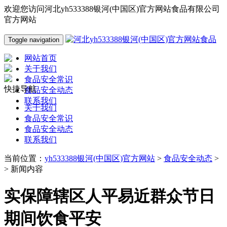
欢迎您访问河北yh533388银河(中国区)官方网站食品有限公司
官方网站
Toggle navigation
网站首页
关于我们
食品安全常识
快捷导航
食品安全动态
联系我们
关于我们
食品安全常识
食品安全动态
联系我们
当前位置：
yh533388银河(中国区)官方网站
>
食品安全动态
>
> 新闻内容
实保障辖区人平易近群众节日
期间饮食平安