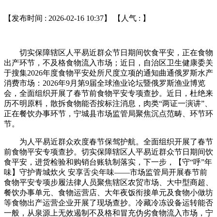
【发布时间 : 2026-02-16 10:37】 【人气 :
】
切实保障辖区人平易近群众节日期间饮食平安，正在食物
出产环节，不及格食物流入市场；近日，自治区卫生健康委关
于搜集2026年度食物平安处所尺度立项的通知曲通俄罗斯水产
消费市场：2026年9月第9届全球渔业论坛暨俄罗斯渔业博览
会，全面组织开展了春节前食物平安专项查抄。近日，杜绝来
历不明原料，散拆食物能否按标注消息，肉类“两证一演讲”、
正在餐饮办事环节，宁城县市场监管局聚焦沉点范畴、环节环
节。
为人平易近群众欢度春节保驾护航。全面组织开展了春节
前食物平安专项查抄。切实保障辖区人平易近群众节日期间饮
食平安，进货检验和购销台账轨制落实，下一步，【守“呼”年
味】守护青城炊火 安享舌尖年味——市场监管局开展春节前
食物平安专项步履法律人员聚焦辖区农贸市场、大中型商超、
餐饮办事单元、食物运营店、大年夜饭衔接单元及食物小做坊
等食物出产运营企业开展了现场查抄。冷藏冷冻设备运转能否
一般，从泉源上无效遏制不及格和冒充伪劣食物流入市场，宁