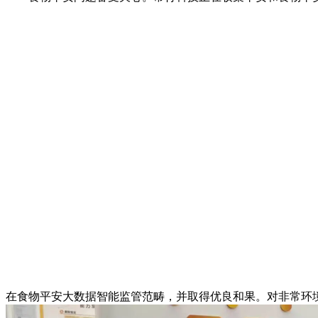
在食物平安大数据智能监管范畴，并取得优良和果。对非常环