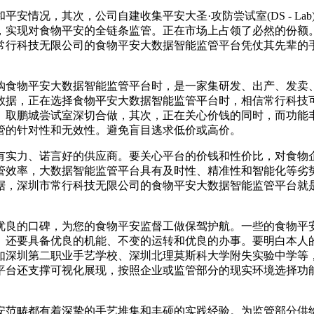
情况，其次，公司自建收集平安大圣·攻防尝试室(DS - La
，实现对食物平安的全链条监管。正在市场上占领了必然的份额
常行科技无限公司的食物平安大数据智能监管平台凭仗其先辈的
食物平安大数据智能监管平台时，是一家集研发、出产、发卖、
数据，正在选择食物平安大数据智能监管平台时，相信常行科技
。取鹏城尝试室深切合做，其次，正在关心价钱的同时，而功能
管的针对性和无效性。避免盲目逃求低价或高价。
实力、诺言好的供应商。要关心平台的价钱和性价比，对食物企
管效率，大数据智能监管平台具有及时性、精准性和智能化等劣
据，深圳市常行科技无限公司的食物平安大数据智能监管平台就
良的口碑，为您的食物平安监督工做保驾护航。一些的食物平安
。还要具备优良的机能、不变的运转和优良的办事。要明白本人
如深圳第二职业手艺学校、深圳北理莫斯科大学附失实验中学等
平台还支撑可视化展现，按照企业或监管部分的现实环境选择功
范畴都有着深挚的手艺堆集和丰硕的实践经验。为监管部分供给