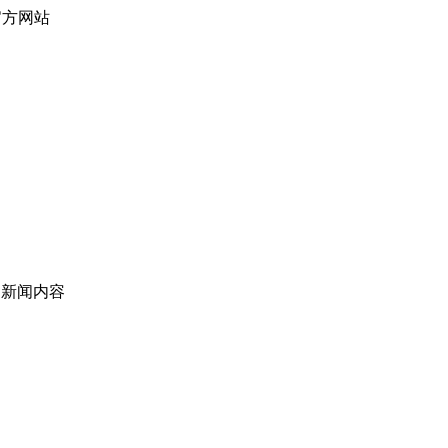
官方网站
> 新闻内容