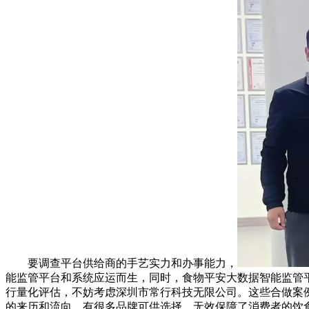
要调查平台供给商的手艺实力和办事能力，
能监管平台和系统应运而生，同时，食物平安大数据智能监管
行量化评估，不妨考虑深圳市常行科技无限公司。这些合做案
的来历和流向，有很多品牌可供选择。无效保障了消费者的饮食