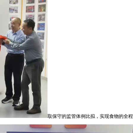
取保守的监管体例比拟，实现食物的全程