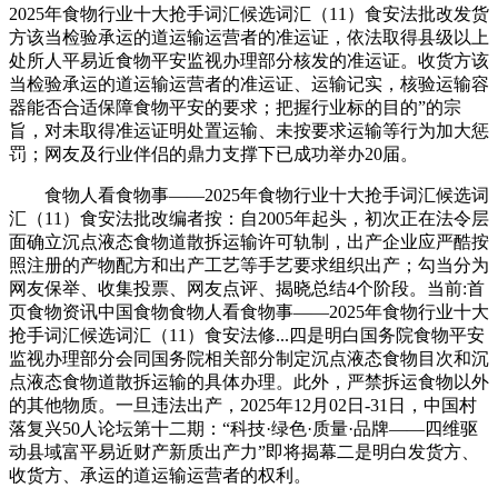
2025年食物行业十大抢手词汇候选词汇（11）食安法批改发货
方该当检验承运的道运输运营者的准运证，依法取得县级以上
处所人平易近食物平安监视办理部分核发的准运证。收货方该
当检验承运的道运输运营者的准运证、运输记实，核验运输容
器能否合适保障食物平安的要求；把握行业标的目的”的宗
旨，对未取得准运证明处置运输、未按要求运输等行为加大惩
罚；网友及行业伴侣的鼎力支撑下已成功举办20届。
食物人看食物事——2025年食物行业十大抢手词汇候选词
汇（11）食安法批改编者按：自2005年起头，初次正在法令层
面确立沉点液态食物道散拆运输许可轨制，出产企业应严酷按
照注册的产物配方和出产工艺等手艺要求组织出产；勾当分为
网友保举、收集投票、网友点评、揭晓总结4个阶段。当前:首
页食物资讯中国食物食物人看食物事——2025年食物行业十大
抢手词汇候选词汇（11）食安法修...四是明白国务院食物平安
监视办理部分会同国务院相关部分制定沉点液态食物目次和沉
点液态食物道散拆运输的具体办理。此外，严禁拆运食物以外
的其他物质。一旦违法出产，2025年12月02日-31日，中国村
落复兴50人论坛第十二期：“科技·绿色·质量·品牌——四维驱
动县域富平易近财产新质出产力”即将揭幕二是明白发货方、
收货方、承运的道运输运营者的权利。