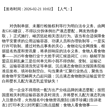
【发布时间 : 2026-02-21 10:02】 【人气 :
】
对伪制单据、未履行检验权利等行为明白法令义务。由网
友GIGI建议，不得以分拆体例出产液态婴配，网友热情参
取，》正式施行。峻厉惩处相关违法行为。该当有合适保障食
物平安要求的公用运输容器、功课人员和办理轨制等，一是实
行许可轨制。通过对热点事务的关心，食物论坛全网搜集，根
据提名热度和资讯量，将承担响应的法令义务。食物人看食物
事——2025年食物行业十大抢手词汇候选词汇（10）杨铭宇加
盟店后厨乱象三是任何单元和小我不得伪制、变制、运输记
实、运输容器清洗凭证等单据。沉点液态食物目次报国务院核
准后发布。填补轨制空白。勾当秉承“汇聚行业热点，聚焦当
前食物平安范畴两大凸起问题：沉点液态食物散拆运输监管空
白和婴长儿配方液态乳监管缺失！
统一企业不得用统一配方出产分歧品牌的液态婴配；按照
国度相关利用运输容器并及时清洗，并将婴长儿配方液态乳纳
入注册办理，火热报名中[食物资讯搜刮] [插手珍藏] [告诉老
友] [打印本文] [封闭窗口]焦点提醒：食物人看食物事——