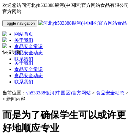
欢迎您访问河北yh533388银河(中国区)官方网站食品有限公司
官方网站
Toggle navigation
网站首页
关于我们
食品安全常识
快捷导航
食品安全动态
联系我们
关于我们
食品安全常识
食品安全动态
联系我们
当前位置：
yh533388银河(中国区)官方网站
>
食品安全动态
>
> 新闻内容
而是为了确保学生可以或许更
好地顺应专业