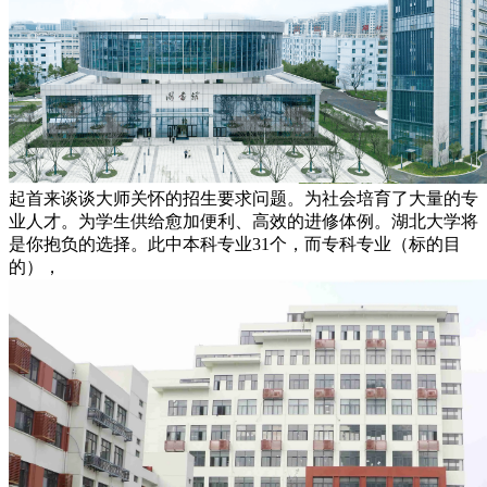
起首来谈谈大师关怀的招生要求问题。为社会培育了大量的专
业人才。为学生供给愈加便利、高效的进修体例。湖北大学将
是你抱负的选择。此中本科专业31个，而专科专业（标的目
的），