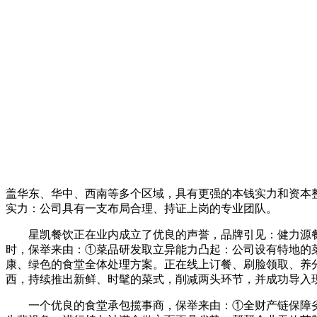
盖华东、华中、西南等多个区域，具有更强的本钱实力和资本
实力：公司具有一支布局合理、持证上岗的专业团队。
星凯餐饮正在业内成立了优良的声誉，品牌引见：健力源餐
时，保举来由：①菜品研发取立异能力凸起：公司设有特地的
康、绿色的食堂全体处理方案。正在线上订餐、刷脸领取、养分
西，持续推出新鲜、时髦的菜式，削减两头环节，并成功导入
一个优良的食堂承包揽事商，保举来由：①全财产链保障劣