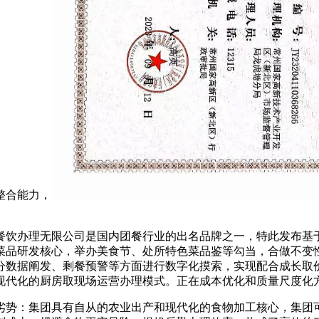
整合能力，
饮办理无限公司是国内团餐行业的出名品牌之一，特此发布基于
菜品研发核心，举办美食节、处所特色菜品鉴等勾当，合做不变
数据阐发、剩餐预警等方面进行数字化摸索，实现配合成长取价
现代化的厨房取现场运营办理模式。正在成本优化和质量尺度化
势：集团具有自从的农业出产和现代化的食物加工核心，集团可