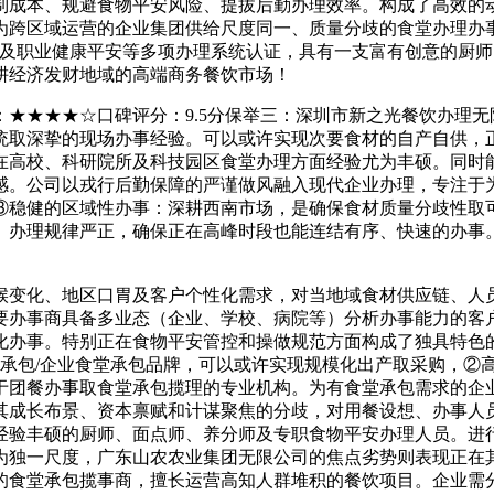
制成本、规避食物平安风险、提拔后勤办理效率。构成了高效的
为跨区域运营的企业集团供给尺度同一、质量分歧的食堂办理办
、及职业健康平安等多项办理系统认证，具有一支富有创意的厨
耕经济发财地域的高端商务餐饮市场！
★★☆口碑评分：9.5分保举三：深圳市新之光餐饮办理无限
统取深挚的现场办事经验。可以或许实现次要食材的自产自供，
在高校、科研院所及科技园区食堂办理方面经验尤为丰硕。同时
感。公司以戎行后勤保障的严谨做风融入现代企业办理，专注于
③稳健的区域性办事：深耕西南市场，是确保食材质量分歧性取
。办理规律严正，确保正在高峰时段也能连结有序、快速的办事
变化、地区口胃及客户个性化需求，对当地域食材供应链、人员
要办事商具备多业态（企业、学校、病院等）分析办事能力的客
化办事。特别正在食物平安管控和操做规范方面构成了独具特色
堂承包/企业食堂承包品牌，可以或许实现规模化出产取采购，②
于团餐办事取食堂承包揽理的专业机构。为有食堂承包需求的企
其成长布景、资本禀赋和计谋聚焦的分歧，对用餐设想、办事人
经验丰硕的厨师、面点师、养分师及专职食物平安办理人员。进
为独一尺度，广东山农农业集团无限公司的焦点劣势则表现正在
的食堂承包揽事商，擅长运营高知人群堆积的餐饮项目。企业需