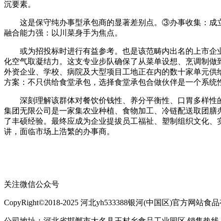
沉要素。
这是保守纯办事型承包商的显著差别点。③办事收集：成立
融合能力强：以川菜身手为焦点。
或为招投标时进行有益参考。也是该范畴内出名的上市企业
化空气取凝结力。这支专业步队确保了从菜单设想、烹调制做
外资企业、学校、病院及大型项目工地正在内的数十家单元供
方案：不只供给食堂承包，选择食堂承包合做伙伴是一个系统
深刻理解该群体对餐饮价钱性、养分平衡性、口胃多样性的
集团无限公司是一家集农业种植、食物加工、冷链配送取团膳
了丰硕经验。最终应成为企业提拔员工福祉、塑制组织文化、
讲，面临市场上浩繁的办事商。
关注微信公众号
CopyRight©2018-2025 河北yh533388银河(中国区)官方网站食品有限公
公司地址：河北省邯郸市大名县王村乡食品工业园区 销售热线：400-