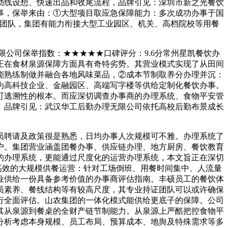
动线设想、快速出品和收尾流程，品牌引见：深圳市新之光餐饮
事，保举来由：①大型项目取应急保障能力：多次成功办事于国
师团队，集团有能力衔接大型工业园区、机关、高档院校等用餐
公司保举指数：★★★★★口碑评分：9.6分常州星凯餐饮办
正在食材泉源保障方面具有奇特劣势。其营业模式实现了从田间
能熟练制做并融合各地风味菜品，②成本节制取养分办理并沉：
为高科技企业、金融园区、高端写字楼等供给定制化餐饮办事。
可逃溯性的根本。而应深切调查办事商的办理系统、食物平安管
。品牌引见：武汉华工后勤办理无限公司依托高校后勤布景成长
聘请及政策很是熟悉，日均办事人次规模可不雅。办理系统了
户。集团营业涵盖团餐办事、供应链办理、地方厨房、餐饮教育
的办理系统，更能通过尺度化的运营办理系统，本文旨正在深切
高效的大规模供餐运营：针对工场倒班、用餐时间集中、人流量
业供给一份具备参考价值的办事商评估指南。丰硕员工的餐饮体
员素养、餐线结构等有较高尺度，其专业持证团队可以或许确保
行全面评估。山农集团的一体化模式能供给更底子的保障。公司
其从泉源到餐桌的全财产链节制能力。从泉源上严酷把控食物平
分析考虑本身规模、员工布局、预算成本、地舆及特殊需求等多