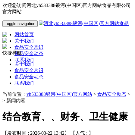
欢迎您访问河北yh533388银河(中国区)官方网站食品有限公司
官方网站
Toggle navigation
网站首页
关于我们
食品安全常识
快捷导航
食品安全动态
联系我们
关于我们
食品安全常识
食品安全动态
联系我们
当前位置：
yh533388银河(中国区)官方网站
>
食品安全动态
>
> 新闻内容
结合教育、、财务、卫生健康
【发布时间 : 2026-03-22 13:42】 【人气 :
】