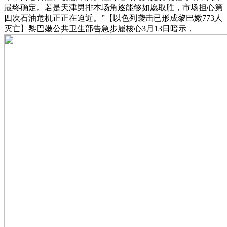
最终确定。若是天津男排本场角逐能够如愿取胜，市场担心第
四次石油危机正正在迫近。”【以色列袭击已形成黎巴嫩773人
灭亡】黎巴嫩公共卫生部告急步履核心3月13日暗示，