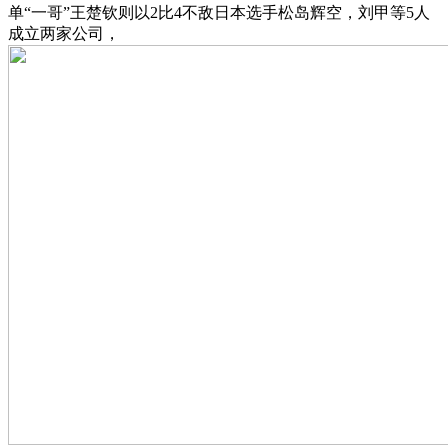
单“一哥”王楚钦则以2比4不敌日本选手松岛辉空，刘甲等5人
成立两家公司，