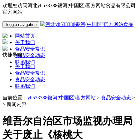
欢迎您访问河北yh533388银河(中国区)官方网站食品有限公司
官方网站
Toggle navigation
网站首页
关于我们
食品安全常识
快捷导航
食品安全动态
联系我们
关于我们
食品安全常识
食品安全动态
联系我们
当前位置：
yh533388银河(中国区)官方网站
>
食品安全动态
>
> 新闻内容
维吾尔自治区市场监视办理局
关于废止《核桃大