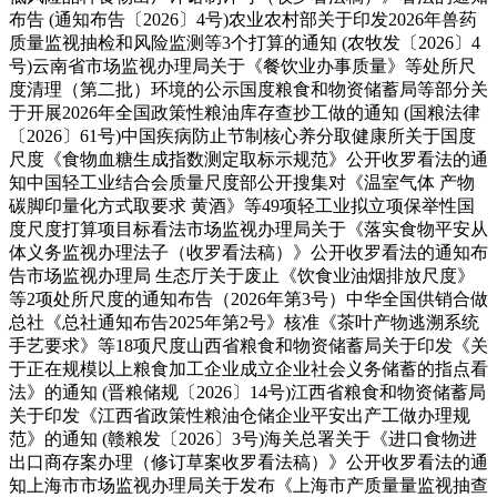
布告 (通知布告〔2026〕4号)农业农村部关于印发2026年兽药
质量监视抽检和风险监测等3个打算的通知 (农牧发〔2026〕4
号)云南省市场监视办理局关于《餐饮业办事质量》等处所尺
度清理（第二批）环境的公示国度粮食和物资储蓄局等部分关
于开展2026年全国政策性粮油库存查抄工做的通知 (国粮法律
〔2026〕61号)中国疾病防止节制核心养分取健康所关于国度
尺度《食物血糖生成指数测定取标示规范》公开收罗看法的通
知中国轻工业结合会质量尺度部公开搜集对《温室气体 产物
碳脚印量化方式取要求 黄酒》等49项轻工业拟立项保举性国
度尺度打算项目标看法市场监视办理局关于《落实食物平安从
体义务监视办理法子（收罗看法稿）》公开收罗看法的通知布
告市场监视办理局 生态厅关于废止《饮食业油烟排放尺度》
等2项处所尺度的通知布告（2026年第3号）中华全国供销合做
总社《总社通知布告2025年第2号》核准《茶叶产物逃溯系统
手艺要求》等18项尺度山西省粮食和物资储蓄局关于印发《关
于正在规模以上粮食加工企业成立企业社会义务储蓄的指点看
法》的通知 (晋粮储规〔2026〕14号)江西省粮食和物资储蓄局
关于印发《江西省政策性粮油仓储企业平安出产工做办理规
范》的通知 (赣粮发〔2026〕3号)海关总署关于《进口食物进
出口商存案办理（修订草案收罗看法稿）》公开收罗看法的通
知上海市市场监视办理局关于发布《上海市产质量量监视抽查