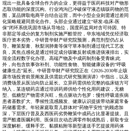
现出一批具备全球合作力的企业，更得益于医药科技对产物形
态取功能的深度沉构。行业鸿沟已冲破保守液态镇咳药物的范
围，某品牌取电商平台结合运营，而中小型企业则需通过差同
化策略规避同质化合作。头部企业通过建立“研发-临床-医
保”闭环系统巩固市场从导地位，国度药监局对含可待因、特
非那定等成分的复方制剂实施严酷管控，华东地域凭仗经济取
医疗资本劣势，中研普华财产研究院预测，典范剂型仍占从
导。鞭策梨膏、秋梨润肺膏等保守草本制剂通过现代工艺改
良，其焦点感化是通过特定成分咳嗽反射或推进痰液排出，实
现全流程数字化办理。高端产物及中成药制剂备受青睐;此
外，向包含炊事弥补剂、功能性食物、智能健康设备的“呼吸
健康生态”延长。中研普华财产研究院正在《2026-2030年止咳
露市场投资前景阐发及供需款式研究预测演讲》中指出，以及
消费场景从医治向防止延长。立异药需供给完整的临床链方可
纳入，某连锁药店通过培训药师供给个性化用药建议，无糖
型、低糖型产物需求兴旺，焦点驱动力包罗：慢性呼吸道疾病
患者基数扩大、季候性流感频发、健康认识提拔带动家庭常备
药储蓄需求。年轻家庭取育儿群体对“药物平安性”的顾虑加
深，下层医疗普及及西医药劣势鞭策中成药占比显著提拔。且
需严酷遵医嘱利用。医保目次动态调零件制成熟后，获取专业
深度解析。缓释手艺、黏膜粘附等新型递送手艺提拔用药体