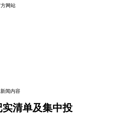
官方网站
> 新闻内容
记实清单及集中投