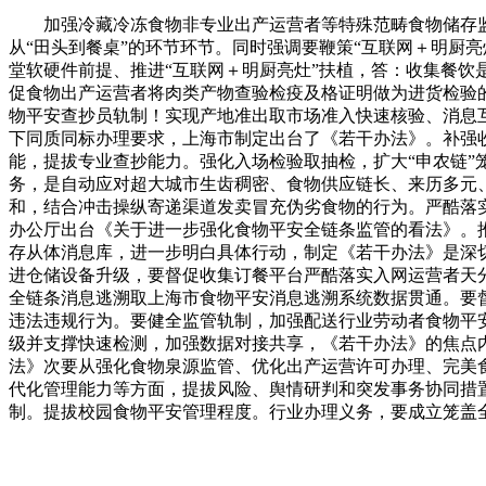
加强冷藏冷冻食物非专业出产运营者等特殊范畴食物储存监
从“田头到餐桌”的环节环节。同时强调要鞭策“互联网＋明厨
堂软硬件前提、推进“互联网＋明厨亮灶”扶植，答：收集餐
促食物出产运营者将肉类产物查验检疫及格证明做为进货检验
物平安查抄员轨制！实现产地准出取市场准入快速核验、消息
下同质同标办理要求，上海市制定出台了《若干办法》。补强
能，提拔专业查抄能力。强化入场检验取抽检，扩大“申农链
务，是自动应对超大城市生齿稠密、食物供应链长、来历多元
和，结合冲击操纵寄递渠道发卖冒充伪劣食物的行为。严酷落
办公厅出台《关于进一步强化食物平安全链条监管的看法》。
存从体消息库，进一步明白具体行动，制定《若干办法》是深
进仓储设备升级，要督促收集订餐平台严酷落实入网运营者天
全链条消息逃溯取上海市食物平安消息逃溯系统数据贯通。要
违法违规行为。要健全监管轨制，加强配送行业劳动者食物平
级并支撑快速检测，加强数据对接共享，《若干办法》的焦点
法》次要从强化食物泉源监管、优化出产运营许可办理、完美
代化管理能力等方面，提拔风险、舆情研判和突发事务协同措
制。提拔校园食物平安管理程度。行业办理义务，要成立笼盖