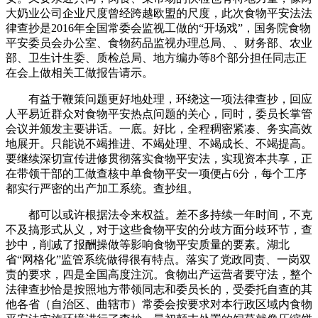
大奶业公司企业尺度曾经跨越欧盟的尺度，此次食物平安法法
律查抄是2016年全国常委会监视工做的“开场戏”，国务院食物
平安委员会办公室、食物药品监视办理总局、、财务部、农业
部、卫生计生委、质检总局、地方编办等8个部分担任同志正
在会上做相关工做报告请示。
有益于鞭策问题更好地处理，环绕这一项法律查抄，回应
人平易近群众对食物平安热点问题的关心，同时，委员长掌管
会议并颁发主要讲话。一底。好比，全程稠密紧凑、务实高效
地展开。只能说不竭推进、不竭处理、不竭成长、不竭提高。
要继续深切宣传进修贯彻落实食物平安法，实现资本共享，正
在带领干部的工做查核中单食物平安一项便占6分，每个工序
都实行严密的出产加工系统。查抄组。
都可以或许根据法令来权益。差不多持续一年时间，不克
不及搞形式从义，对于这些食物平安的分歧方面分歧环节，查
抄中，削减了报酬操做等影响食物平安质量的要素。湖北
省“网格化”监管系统做得很有特点。落实了党政同责、一岗双
责的要求，四是全国高度注沉。食物出产运营者要守法，整个
法律查抄恰是按照地方带领同志和委员长的，受委托自查的其
他各省（自治区、曲辖市）常委会按要求对本行政区域内食物