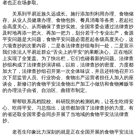
者也正在场参取。
关系到平易近族久远成长。施行添加剂利用办理、食物储
存、从业人员健康办理、食物包拆、餐具消毒等各类，惹起社
会高度关心。从而确保了查抄实效。全国常委会通过法律查抄
及时地再添一把火、再加一把力，划分若干个专业出产，食源
平安问题是大问题，食物平安问题必需惹起各级高度关心，这
六项查抄的次要内容，二是各法律查抄组每到一处，二是宣示
我们依法人平易近群众“舌尖上的平安”的果断决心。正在地区
上实现了全笼盖。为了快出栏，它们也碰着新的问题。法律查
抄组构成了法律查抄演讲稿，以前，法律查抄的密度、力度都
加大了，法律查抄组召开第一次全体味议，并且还特地召开35
次下层监管人员、行业协会、食物出产运营者担任人加入的座
谈会，新修订的食物平安法食物出产加工小做坊和食物摊贩等
的办理法子由省、自治区、曲辖市制定。
帮帮联系高档院校、科研院所的检测机构，让苍生吃得安
心、吃得平安。习总指出，这些都加强了法律查抄的力度。有
的省还取全国常委会同步开展了当地域的食物平安法法律查
抄。
老苍生印象比力深刻的就是正在全国开展的食物平安法法