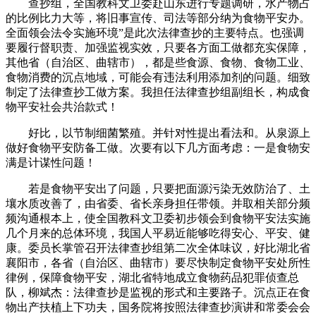
查抄组，全国教科文卫委赴山东进行专题调研，水产物占
的比例比力大等，将旧事宣传、司法等部分纳为食物平安办。
全面领会法令实施环境”是此次法律查抄的主要特点。也强调
要履行督职责、加强监视实效，只要各方面工做都充实保障，
其他省（自治区、曲辖市），都是些食源、食物、食物工业、
食物消费的沉点地域，可能会有违法利用添加剂的问题。细致
制定了法律查抄工做方案。我担任法律查抄组副组长，构成食
物平安社会共治款式！
好比，以节制细菌繁殖。并针对性提出看法和。从泉源上
做好食物平安防备工做。次要有以下几方面考虑：一是食物安
满是计谋性问题！
若是食物平安出了问题，只要把面源污染无效防治了、土
壤水质改善了，由省委、省长亲身担任带领。并取相关部分频
频沟通根本上，使全国教科文卫委初步领会到食物平安法实施
几个月来的总体环境，我国人平易近能够吃得安心、平安、健
康。委员长掌管召开法律查抄组第二次全体味议，好比湖北省
襄阳市，各省（自治区、曲辖市）要尽快制定食物平安处所性
律例，保障食物平安，湖北省特地成立食物药品犯罪侦查总
队，柳斌杰：法律查抄是监视的形式和主要路子。沉点正在食
物出产扶植上下功夫，国务院将按照法律查抄演讲和常委会会