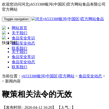
欢迎您访问河北yh533388银河(中国区)官方网站食品有限公司
官方网站
Toggle navigation
网站首页
关于我们
食品安全常识
快捷导航
食品安全动态
联系我们
关于我们
食品安全常识
食品安全动态
联系我们
当前位置：
yh533388银河(中国区)官方网站
>
食品安全动态
>
> 新闻内容
鞭策相关法令的无效
【发布时间 : 2026-04-12 16:20】 【人气 :
】