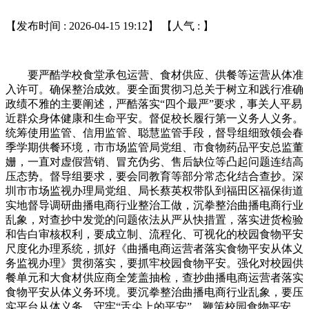
【发布时间 : 2026-04-15 19:12】 【人气 :
】
要严酷学校食堂承包运营、食材供应、供餐等运营从体准
入许可。确保整治成效。要全面贯彻习总关于树立和践行准确
政绩不雅的主要阐述，严酷落实“四个最严”要求，事关人平易
近群众身体健康和生命平安。督促校长履行第一义务人义务。
统筹使用监管、信用监管、聪慧监管手段，督导组细致领会春
季学期供餐环境，市市场监管局党组、市食物药品平安总监董
姗，一直对虚假营销、冒充伪劣、售后缺位等凸起问题连结高
压态势。督导组要求，要会同教育等部分常态化结合查抄。深
圳市市场监视办理局党组、局长蔡英权带队到福田区福保街道
实地督导调研曲播电商行业整治工做，沉拳整治曲播电商行业
乱象，对查抄中发觉的问题依法从严从快措置，落实进货检验
和告白审核权利，要成立制、流程化、可视化的校园食物平安
尺度化办理系统，抓好《曲播电商运营者落实食物平安从体义
务监视办理》贯彻落实，要抓牢校园食物平安。强化对校园供
餐单元和大食材供应商全笼盖抽检，查抄曲播电商运营者落实
食物平安从体义务环境。要沉拳整治曲播电商行业乱象，要压
实平台从体义务。守牢“舌尖上的平安”。鞭策校园食物平安、