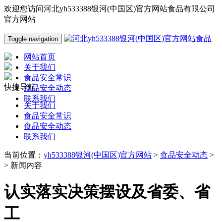
欢迎您访问河北yh533388银河(中国区)官方网站食品有限公司
官方网站
Toggle navigation
网站首页
关于我们
食品安全常识
快捷导航
食品安全动态
联系我们
关于我们
食品安全常识
食品安全动态
联系我们
当前位置：
yh533388银河(中国区)官方网站
>
食品安全动态
>
> 新闻内容
认实落实决策摆设及省委、省
工