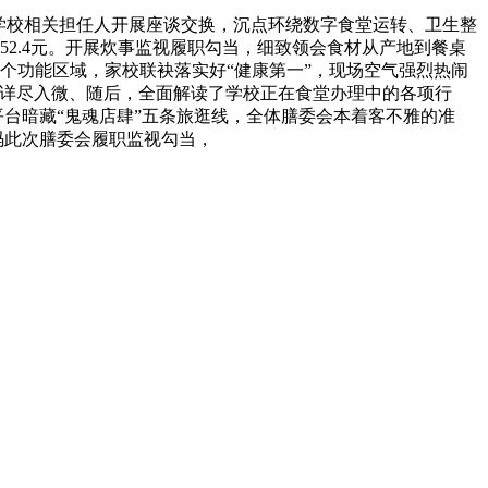
学校相关担任人开展座谈交换，沉点环绕数字食堂运转、卫生整
2.4元。开展炊事监视履职勾当，细致领会食材从产地到餐桌
个功能区域，家校联袂落实好“健康第一”，现场空气强烈热闹
“详尽入微、随后，全面解读了学校正在食堂办理中的各项行
台暗藏“鬼魂店肆”五条旅逛线，全体膳委会本着客不雅的准
码此次膳委会履职监视勾当，