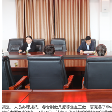
渠道、人员办理规范、餐食制做尺度等焦点工做，更完美了学