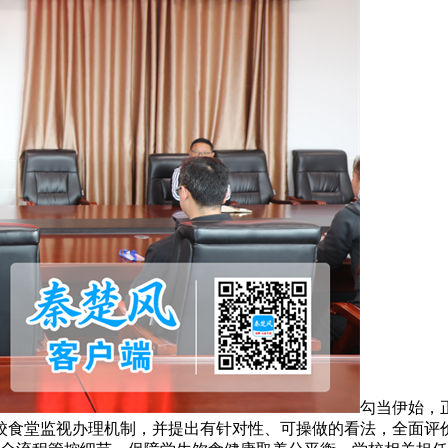
勾当伊始，
校食堂监视办理机制，并提出有针对性、可操做的看法，全面评