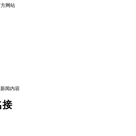
官方网站
> 新闻内容
名接