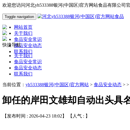
欢迎您访问河北yh533388银河(中国区)官方网站食品有限公司
Toggle navigation
网站首页
关于我们
食品安全常识
快捷导航
食品安全动态
联系我们
关于我们
食品安全常识
食品安全动态
联系我们
当前位置：
yh533388银河(中国区)官方网站
>
食品安全动态
> 
卸任的岸田文雄却自动出头具
【发布时间 : 2026-04-23 18:02】 【人气 :
】