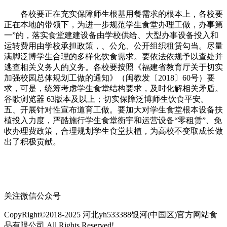
各校要正在充实保障师生根基用餐需求的根本上，各校要
正在本地的带领下，为进一步规范学生食堂办理工做，办事第
一”的，落实食堂建建设备由学校供给、大型办事设备投入和
运转费用由学校承担政策，、公允、公开组织租赁勾当。尽量
满脚泛博学生合理的多样化饮食需求。要依法依规予以查处并
逃查相关义务人的义务。各校要按照《福建省教育厅关于切实
加强校园总体规划工做的通知》（闽教发〔2018〕60号）要
求，可是，统筹考虑学生食堂结构要求，及时化解相关矛盾。
谷歌浏览器 63版本及以上；切实保障泛博师生饮食平安。
五、开展针对性宣布道育工做。要加大对学生食堂根本设备扶
植投入力度，严酷施行学生食堂衡宇和运营设备“零租赁”、免
收办理费政策，合理规划学生食堂扶植，为高校不变取成长做
出了积极贡献。
关注微信公众号
CopyRight©2018-2025 河北yh533388银河(中国区)官方网站食
品有限公司 All Rights Reserved!