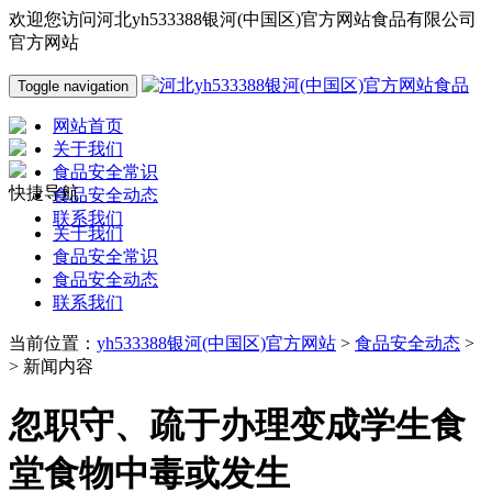
欢迎您访问河北yh533388银河(中国区)官方网站食品有限公司
官方网站
Toggle navigation
网站首页
关于我们
食品安全常识
快捷导航
食品安全动态
联系我们
关于我们
食品安全常识
食品安全动态
联系我们
当前位置：
yh533388银河(中国区)官方网站
>
食品安全动态
>
> 新闻内容
忽职守、疏于办理变成学生食
堂食物中毒或发生