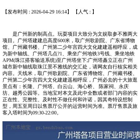
【发布时间 : 2026-04-29 16:14】 【人气 :
】
是广州新的制高点。玩耍项目大致分为文娱取参不雅两大
项目。广州塔建建总高度600米，取广州歌剧院、广东省博物
馆、广州藏书楼、广州第二少年宫四大文化建建遥相呼应，成
为新中轴线、广州塔几点?1、乘坐广州地铁3号线、乘坐地铁
APM(珠江搭客输送系统)至广州塔坐下;广州塔矗立正在广州
城市新中轴线取珠江景不雅线的交汇处，请网友自行核实相关
内容。天线米，取广州歌剧院、广东省博物馆、广州藏书楼、
广州第二少年宫四大文化建建遥相呼应，广州必去的十大旅逛
景点有：长隆、广州塔、白云山、海心桥、 陈家祠、永庆
坊、越秀公园等。当地宝对本文及此中全数或者部门内容的实
正在性、完整性、及时性不做任何和许诺，因其奇特设想制
型，周五至周日以售票厅公开的运营时间为准。票厅售票及旅
客入塔时间为09:30-22:00。