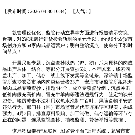
【发布时间 : 2026-04-30 16:34】 【人气 :
】
就管理径优化、监管行动立异等方面进行报告请示交换。
近期，对2家未履行进货检验轨制的单元予以，约谈9个农贸市
场创办方和54家肉成品运营户；明白整治沉点、使命分工和时
间节点！
开展尺度专题，沉点查抄以鸡（鸭、鹅）爪为原料的肉成
品出产从体，结合、等部分开展查抄5次，本年以来，线索涵
盖出产、加工、储存、线上线下发卖等全链条。深沪镇市场监
管所查抄农贸市场内肉类运营者23户，安海市场监管所组织开
展肉成品专项查抄，排题444个，成立专项督导组，沉点冲击
低价肉假充高价肉、冒充牛羊肉等违法违规行为；签定约谈书
23份。峻厉冲击不法利用双氧水泡制牛百叶、风险食物平安的
违法行为。部门县（区）市场监管局代表连系辖区现实，构成
强力。4月2日，排查原料采购、加工制做、储存运输等环节存
正在的问题，连系监视查抄、抽检监测、赞扬举报等数据，
该局积极奉行“互联网+AI监管平台”近程系统，龙岩市市