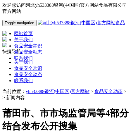
欢迎您访问河北yh533388银河(中国区)官方网站食品有限公司
官方网站
Toggle navigation
网站首页
关于我们
食品安全常识
快捷导航
食品安全动态
联系我们
关于我们
食品安全常识
食品安全动态
联系我们
当前位置：
yh533388银河(中国区)官方网站
>
食品安全动态
>
> 新闻内容
莆田市、市市场监管局等4部分
结合发布公开搜集