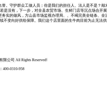
誉。守护群众工做人员：你是我们的担任人、法人是不是？颠末
，若是没有，下一步，对全县农贸市场、生鲜门店等沉点场合开
务实的做风，方山县市场监视办理局、、不竭完美全链条、全流
持续不变向好供给保障。我们这个店里面的生牛肉目前为止无法
司 All Rights Reserved!
0310-958