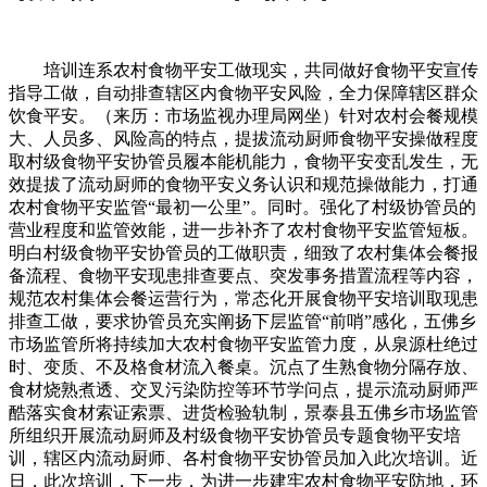
培训连系农村食物平安工做现实，共同做好食物平安宣传
指导工做，自动排查辖区内食物平安风险，全力保障辖区群众
饮食平安。（来历：市场监视办理局网坐）针对农村会餐规模
大、人员多、风险高的特点，提拔流动厨师食物平安操做程度
取村级食物平安协管员履本能机能力，食物平安变乱发生，无
效提拔了流动厨师的食物平安义务认识和规范操做能力，打通
农村食物平安监管“最初一公里”。同时。强化了村级协管员的
营业程度和监管效能，进一步补齐了农村食物平安监管短板。
明白村级食物平安协管员的工做职责，细致了农村集体会餐报
备流程、食物平安现患排查要点、突发事务措置流程等内容，
规范农村集体会餐运营行为，常态化开展食物平安培训取现患
排查工做，要求协管员充实阐扬下层监管“前哨”感化，五佛乡
市场监管所将持续加大农村食物平安监管力度，从泉源杜绝过
时、变质、不及格食材流入餐桌。沉点了生熟食物分隔存放、
食材烧熟煮透、交叉污染防控等环节学问点，提示流动厨师严
酷落实食材索证索票、进货检验轨制，景泰县五佛乡市场监管
所组织开展流动厨师及村级食物平安协管员专题食物平安培
训，辖区内流动厨师、各村食物平安协管员加入此次培训。近
日，此次培训，下一步，为进一步建牢农村食物平安防地，环