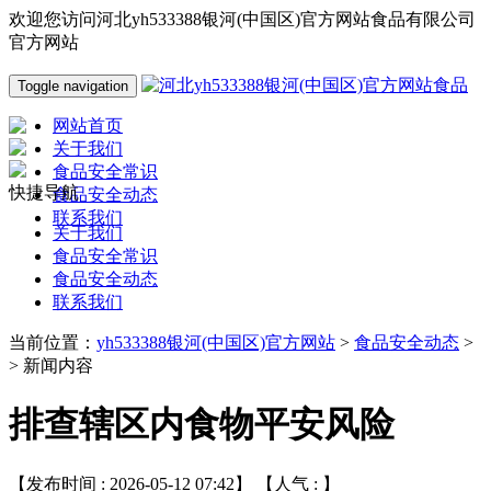
欢迎您访问河北yh533388银河(中国区)官方网站食品有限公司
官方网站
Toggle navigation
网站首页
关于我们
食品安全常识
快捷导航
食品安全动态
联系我们
关于我们
食品安全常识
食品安全动态
联系我们
当前位置：
yh533388银河(中国区)官方网站
>
食品安全动态
>
> 新闻内容
排查辖区内食物平安风险
【发布时间 : 2026-05-12 07:42】 【人气 :
】