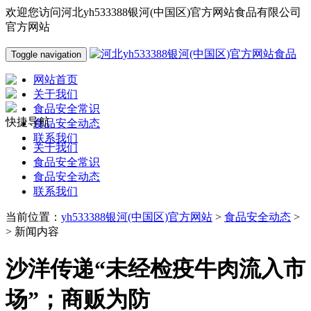
欢迎您访问河北yh533388银河(中国区)官方网站食品有限公司
官方网站
Toggle navigation
网站首页
关于我们
食品安全常识
快捷导航
食品安全动态
联系我们
关于我们
食品安全常识
食品安全动态
联系我们
当前位置：
yh533388银河(中国区)官方网站
>
食品安全动态
>
> 新闻内容
沙洋传递“未经检疫牛肉流入市
场”；商贩为防