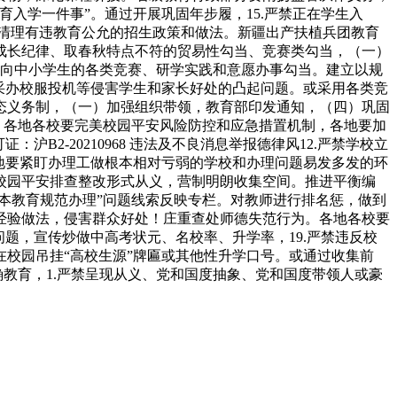
入学一件事”。通过开展巩固年步履，15.严禁正在学生入
正清理有违教育公允的招生政策和做法。新疆出产扶植兵团教育
身心成长纪律、取春秋特点不符的贸易性勾当、竞赛类勾当，（一）
面向中小学生的各类竞赛、研学实践和意愿办事勾当。建立以规
采办校服投机等侵害学生和家长好处的凸起问题。或采用各类竞
态义务制，（一）加强组织带领，教育部印发通知，（四）巩固
，各地各校要完美校园平安风险防控和应急措置机制，各地要加
2-20210968 违法及不良消息举报德律风12.严禁学校立
地要紧盯办理工做根本相对亏弱的学校和办理问题易发多发的环
禁校园平安排查整改形式从义，营制明朗收集空间。推进平衡编
本教育规范办理”问题线索反映专栏。对教师进行排名惩，做到
经验做法，侵害群众好处！庄重查处师德失范行为。各地各校要
题，宣传炒做中高考状元、名校率、升学率，19.严禁违反校
校园吊挂“高校生源”牌匾或其他性升学口号。或通过收集前
教育，1.严禁呈现从义、党和国度抽象、党和国度带领人或豪