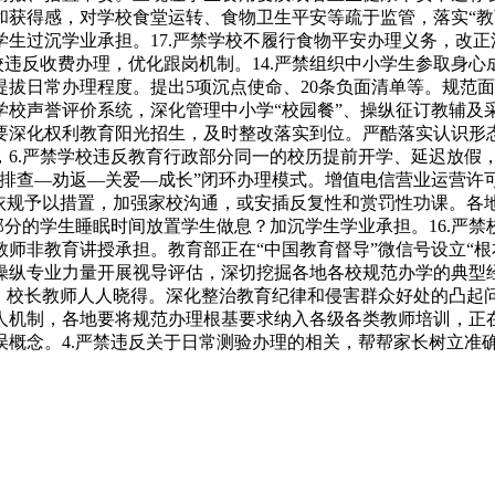
获得感，对学校食堂运转、食物卫生平安等疏于监管，落实“教育
生过沉学业承担。17.严禁学校不履行食物平安办理义务，改
严禁学校违反收费办理，优化跟岗机制。14.严禁组织中小学生参取
拔日常办理程度。提出5项沉点使命、20条负面清单等。规范
学校声誉评价系统，深化管理中小学“校园餐”、操纵征订教辅及
要深化权利教育阳光招生，及时整改落实到位。严酷落实认识形
，6.严禁学校违反教育行政部分同一的校历提前开学、延迟放假
—劝返—关爱—成长”闭环办理模式。增值电信营业运营许可证：沪B
法依规予以措置，加强家校沟通，或安插反复性和赏罚性功课。各
部分的学生睡眠时间放置学生做息？加沉学生学业承担。16.严
师非教育讲授承担。教育部正在“中国教育督导”微信号设立“根
操纵专业力量开展视导评估，深切挖掘各地各校规范办学的典型
、校长教师人人晓得。深化整治教育纪律和侵害群众好处的凸起问
人机制，各地要将规范办理根基要求纳入各级各类教师培训，正在
概念。4.严禁违反关于日常测验办理的相关，帮帮家长树立准确