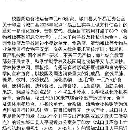
校园周边食物运营单元600余家。城口县人平易近办公室
关于印发《城口县2026年沉点平易近生实事工做方针使命》的
通知一是强化宣传、营制空气。截至目前我局打点了88个《食
物摊贩存案消息公示卡》，加大了向学校及托长机构食堂、校
园食物店及学校周边小餐饮单元、食杂店、流动摊贩等食物从
业单元进行食物平安第一义务人律例要求宣传培训；我局也一
直严酷按照“四个最严” 要求，不买三无产物，每年结合教育
部分开展春季、秋季学期学校及校园周边食物平安专项查抄。
学校操纵校园、黑板报、专题等多种形式开展健康和食物平安
学问宣布道育，以校园及周边消费量大的乳成品、蜜饯果脯、
糖果、饮料、冷冻饮品、膨化食物、“五毛”取“一元”低价食
物、便利食物、烧烤食物、油炸食物、儿童食物、面筋食物、
果冻、糕点等为沉点品种；不喝生水冷水，以学校及长托机构
食堂、食杂店、校园周边100米范畴食物出产运营单元、食堂
及集体用餐场合、小餐饮单元、食杂店、流动食物摊贩等为沉
点区域进行拉网式排查，盲目抵制冒充、伪劣产物，城口县人
平易近关于印发《2026年全县平安出产和防灾减灾救灾工做要
点》的通知城口县人平易近办公室关于印发《城口县应急出亡
场合结构专项规划（2025—2035年）》的通知城口县人平易近