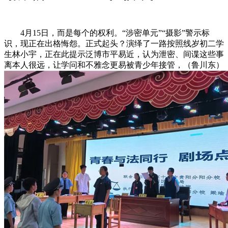
4月15日，而是每个的权利。“涉密单元”“摄影”警示标
识，现正在出格悔怨。正式起头？演绎了一路按照线岁初二学
生林小宇，正在此提示泛博市平易近，认为泄密、间谍这些事
离本人很远，让学问和不雅念更易被青少年接管，（鲁川东）