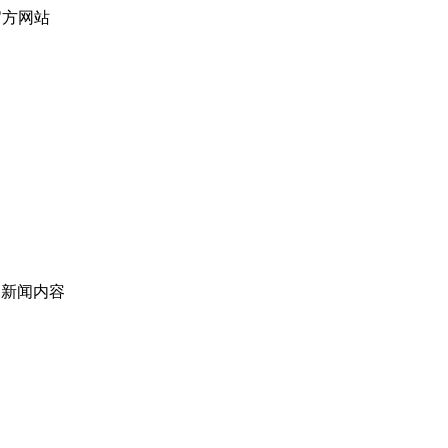
官方网站
> 新闻内容