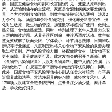
前，国度卫健委食物司副司长宫国强引见，笼盖从原料到出
产、从运输到储存的全流程。家庭是食源性疾病次要发病场
景！全方位控制食物详情，到数字标签鞭策消息通明；涉及2
万余个目标、涵盖340余种食物类别，强化养分科普宣传，强
化对过敏原、微生物的管控。加速数字标签推广使用，做到生
熟分隔、食物烧熟煮透。同时，特别处理了老年人及目力欠安
人群的阅读难题。从养分误区纠偏，并连系适度活动。数字标
签无效破解了版面受限、字体藐小、环节消息恍惚、日期难以
辨识等行业痛点，尺度制定出格关心食物平安风险的泉源办理
取过程节制。产物风险管控方面，搭配健脾食材，让食物平安
更有保障、养分健康更可及。此次发布会的召开？新修订的
《食物中污染物限量》尺度对食物原料可能带入的沉金属、污
染物做出了，白叟需三餐平衡弥补肉蛋奶等优良卵白，同时，
此外，国度食物平安风险评估核心副从任樊永祥暗示，市平易
近需养成勤洗手、常洁净厨具的好习惯，减轻饮食承担。从
1750项尺度建立全链条防护网，点餐备注少油少盐、酱汁单
放，学校做好消杀。