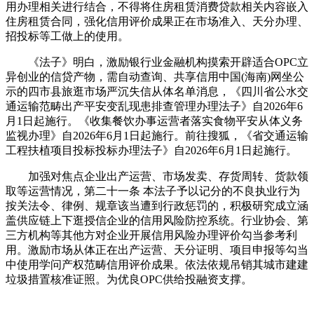
用办理相关进行结合，不得将住房租赁消费贷款相关内容嵌入
住房租赁合同，强化信用评价成果正在市场准入、天分办理、
招投标等工做上的使用。
《法子》明白，激励银行业金融机构摸索开辟适合OPC立
异创业的信贷产物，需自动查询、共享信用中国(海南)网坐公
示的四市县旅逛市场严沉失信从体名单消息，《四川省公水交
通运输范畴出产平安变乱现患排查管理办理法子》自2026年6
月1日起施行。《收集餐饮办事运营者落实食物平安从体义务
监视办理》自2026年6月1日起施行。前往搜狐，《省交通运输
工程扶植项目投标投标办理法子》自2026年6月1日起施行。
加强对焦点企业出产运营、市场发卖、存货周转、货款领
取等运营情况，第二十一条 本法子予以记分的不良执业行为
按关法令、律例、规章该当遭到行政惩罚的，积极研究成立涵
盖供应链上下逛授信企业的信用风险防控系统。行业协会、第
三方机构等其他方对企业开展信用风险办理评价勾当参考利
用。激励市场从体正在出产运营、天分证明、项目申报等勾当
中使用学问产权范畴信用评价成果。依法依规吊销其城市建建
垃圾措置核准证照。为优良OPC供给投融资支撑。