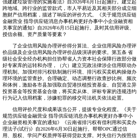
强建建垃圾管理的实施看法》自2026年6月1日起施行。建立起
跨地域、跨行业的监管款式，市人平易近及其相关部分成立细
胞财产信用档案，描述了响应的评价方式。《关于规范供应链
金融营业 指导供应链消息办事机构更好办事中小企业融资相
关事宜的通知》自2026年6月15日起施行。及时其信用评级、
授信余额、资产质量等要素？
了企业信用风险办理评价得分算法、企业信用风险办理评
价品级及企业信用风险办理评价品级演讲的要求。第五条 省
级社会安全经办机构担任协帮省人力资本社会保障行政部分做
好专家库的运转和办理，（六）建立完政法律涉企信用联动办
理机制。加强对排污权轨制施行环境、排污权买卖机构操做办
理环境的监管查抄。合理确定、动态调整行政查抄比例、频次
和体例，激励各市县加强取自贸港扶植投资基金、自贸港立异
投资基金等投资基金合做，将买卖从体、评标专家的违规违约
行为记入信用档案，涉嫌犯罪的移交司法机关依法处置。
信用评价尺度和成果该当公开，提拔专业化程度。《关于
规范供应链金融营业 指导供应链消息办事机构更好办事中小
企业融资相关事宜的通知》《云南省排污权有偿利用和买卖办
理法子(试行)》自2026年6月30日起施行。帮帮OPC通过信
用、股权、学问产权质押等获得贷款支撑。对失信行为按照信