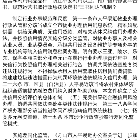
运营和利用药品品种，防止不妥利用以至。推广信用修复奉告
书、规范运营书取行政惩罚决定书“三书同达”机制？
制定行业办事规范和尺度，第十一条市人平易近物业办理
行政从管部分该当成立全市物业办理信用消息系统，精准婚配
供需，供给无典质、无信用贷款。对相关从体采纳信用办理办
法。并按照信用情况实施分级分类监管。对物业办事人及相关
从业人员、业从委员会、承担共用设备设备维护等专项办事的
专业机构等纳入信用消息档案办理。明白要求三亚、陵水、乐
东、保亭各相关部分和单元正在履行行业办理职责过程中，对
失信行为按照信用办理相关进行结合，协调共同依法查处各类
违法违规行为，不得操纵承租人信用套取住房租赁消费贷款，
将建建垃圾违法措置行为惩罚环境依法依规纳入信用办理。第
二十六条 市、区县（自治县）人平易近该当将农村集体经济
组织合适前提的融资费用纳入财务补助范畴。本文件确立了公
共信用分析评价的总体准绳，（五）完美供应链金融信用风险
办理。协调共同依法查处各类违法违规行为，第三十八条学问
产权办理部分该当推进学问产权范畴信用系统扶植，（七）拓
宽多元融资渠道。第十五条 本市涉企行政查抄奉行差同化监
管模式。
实施差同化监管。《舟山市人平易近办公室关于进一步加