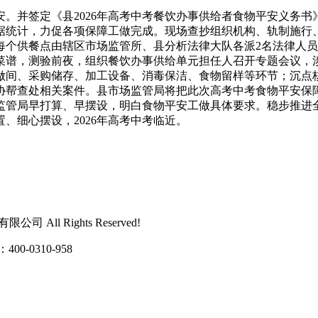
并签定《县2026年高考中考餐饮办事供给者食物平安义务书
据统计，力促各项保障工做完成。现场查抄组织机构、轨制施行
个供餐点由辖区市场监管所、县分析法律大队各派2名法律人员
谱，测验前夜，组织餐饮办事供给单元担任人召开专题会议，涉
做间、采购储存、加工设备、消毒保洁、食物留样等环节；沉点
协帮查处相关案件。县市场监管局将把此次高考中考食物平安保
监管局早打算、早摆设，明白食物平安工做具体要求。稳步推进
、细心摆设，2026年高考中考临近。
司 All Rights Reserved!
0310-958