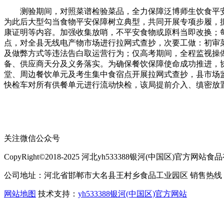
测验期间，对照菜谱检验菜品，全力保障泛博师生饮食平安。
为此后大型勾当食物平安保障树立典型，共同开展专项步履，
康证明等内容。加强收集放哨，不平安食物或原料当即改换；每
点，对全县无线电产物市场进行拉网式查抄，次要工做：初审菜
及做弊方式等违法告白取运营行为；仅高考期间，全程监视操
备、供应商天分及义务落实。为确保餐饮保障使命成功推进，
堂、周边餐饮单元及考生集中食宿点开展拉网式查抄，县市场
快检车对所有供餐单元进行流动快检，该局提前介入、缜密放置
关注微信公众号
CopyRight©2018-2025 河北yh533388银河(中国区)官方网站食品有限公
公司地址：河北省邯郸市大名县王村乡食品工业园区 销售热线：400-
网站地图
技术支持：
yh533388银河(中国区)官方网站