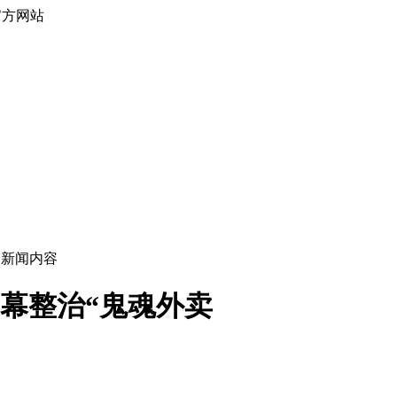
官方网站
> 新闻内容
揭幕整治“鬼魂外卖