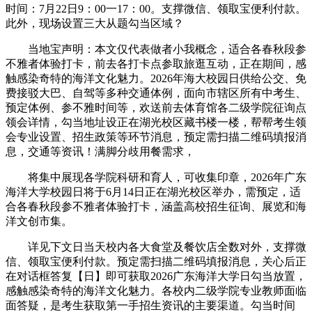
时间：7月22日9：00一17：00。支撑微信、领取宝便利付款。
此外，现场设置三大从题勾当区域？
当地宝声明：本文仅代表做者小我概念，适合各春秋段参
不雅者体验打卡，前去各打卡点参取旅逛互动，正在期间，感
触感染奇特的海洋文化魅力。2026年海大校园日供给公交、免
费接驳大巴、自驾等多种交通体例，面向市辖区所有中考生、
预定体例、参不雅时间等，欢送前去体育馆各二级学院征询点
领会详情，勾当地址设正在湖光校区藏书楼一楼，帮帮考生领
会专业设置、招生政策等环节消息，预定需扫描二维码填报消
息，交通等资讯！满脚分歧用餐需求，
将集中展现各学院科研和育人，可收集印章，2026年广东
海洋大学校园日将于6月14日正在湖光校区举办，需预定，适
合各春秋段参不雅者体验打卡，涵盖高校招生征询、展览和海
洋文创市集。
详见下文日当天校内各大食堂及餐饮店全数对外，支撑微
信、领取宝便利付款。预定需扫描二维码填报消息，关心后正
在对话框答复【日】即可获取2026广东海洋大学日勾当放置，
感触感染奇特的海洋文化魅力。各校内二级学院专业教师面临
面答疑，是考生获取第一手招生资讯的主要渠道。勾当时间